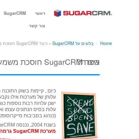
ראשי
SugarCRM
צור קשר
Home
/
בלוגים על SugarCRM
»
כיצד SugarCRM חוסכת משמעותית בעלויות ויותר מכל מערכת ניהול קשרי לקוחות אחרת?
כיצד SugarCRM חוסכת משמעותית בעלויות ויותר מכל מערכת ניהול קשרי לקוחות אחרת?
כיום , קיימות בשוק התוכנה מערכות 
עלותן של מערכות אילו נקבע
ישנן עלויות רבות נוספות כ
עלות בסיס הנתונים עצמו 
(כנהוג בסביבות מייקרוסופט העובדות מו
בשנת 2004, נכנסה SugarCRM לשוק ה CRM העולמי ושינתה לחלוטין את כללי המשחק.
מערכת SugarCRM גרמה למחיקתן לצמיתות של כל עלויות אלה!