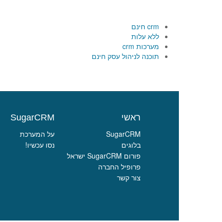
crm חינם
ללא עלות
מערכות crm
תוכנה לניהול עסק חינם
ראשי
SugarCRM
SugarCRM
על המערכת
בלוגים
נסו עכשיו
!
פורום SugarCRM ישראל
פרופיל החברה
צור קשר