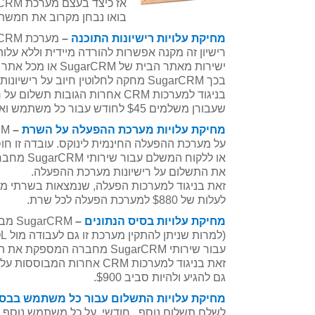
אז כיצד בעצם מערכת SugarCRM העלימה את כל עלויות אלה עבורכם?
בואו נבחן מקרוב את חמשת 
מחיקת עלויות רישיונות התוכנה
–
מערכת SugarCRM הינה מערכת קוד פתוח תחת הרישיון GPL v3.
רישיון זה מקנה אפשרות להורדה מיידית וללא עלות של תו
ישירות מאתר הבית של SugarCRM או מכל אתר אחר אשר החליט להציע זאת.
בכך SugarCRM מחקה לחלוטין חיוב על רישיונות תוכנה של מערכת ניהול קשרי הלקוחות,
בניגוד למערכות CRM אחרות הגובות תשלום על רישיונות תוכנה לפי משתמשים ,
שעבורן משלמים $45 לחודש עבור כל משתמש ואפילו עד $65 לחודש למשתמש.
מחיקת עלויות מערכת ההפעלה על השרת
–
SugarCRM היא מערכת CRM המבוססת
על מערכת ההפעלה החינמית לינוקס. עובדה זו חוסכת לחברה
או ללקוח המשלם עבור שירותי SugarCRM מחברה המספקת את התוכנה בשרתיה ,
את התשלום על רישיונות מערכת ההפעלה.
זאת בניגוד למערכות הפעלה, שנמצאות בשרתי מערכות CRM אחרות ושיכולות
לעלות של $880 למערכת הפעלה לכל שרת.
מחיקת עלויות בסיס הנתונים
–
SugarCRM מבוססת על בסיס הנתונים החינמי MySQL
(למרות שניתן להתקין מערכת זו גם לעבודה מול MSSQL). עובדה זו מאפשרת ללקוח המשלם
עבור שירותי SugarCRM מחברה המספקת את התוכנה בשרתיה, לחסוך את התשלום על בסיס הנתונים.
זאת בניגוד למערכות CRM אחרות המבוססות על בסיס הנתונים SQL Server שעלותו יכולה
גם להגיע ולהיות סביב $900.
מחיקת עלויות התשלום עבור כל משתמש בבסי
לשלם תשלום נוסף , חודשי, על כל משתמש נוסף ה"ניג