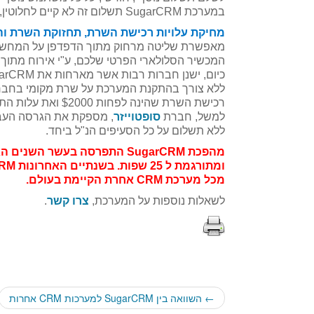
במערכת SugarCRM תשלום זה לא קיים לחלוטין, מכיוון שאין תשלום והגבלה עבור גישה לבסיס הנתונים mySQL.
מחיקת עלויות רכישת השרת, תחזוקת השרת ו
מאפשרת שליטה מרחוק מתוך הדפדפן על המחשב
המכשיר הסלולארי הפרטי שלכם, ע"י אירוח מתוך 
כיום, ישנן חברות רבות אשר מארחות את SugarCRM בשרתיהן ומאפשרות חיבור ושימוש מרחוק,
ללא צורך בהתקנת המערכת על שרת מקומי בחברה
רכישת השרת שהינה לפחות $2000 ואת עלות התחזוקה שלו (קירור,תשתית אינטרנט וכו').
למשל, חברת
סופטוייזר
, מספקת את הגרסה העברית של ugarCRM
ללא תשלום על כל הסעיפים הנ"ל ביחד.
מהפכת SugarCRM התפרסה בעשר השנים האחרונות על שווקי ה CRM ביותר מ 192 מדינות
ומתורגמת ל 25 שפות. בשנתיים האחרונות SugarCRM צברה את צמיחת מספר המשתמשים הגבוהה ביותר
מכל מערכת CRM אחרת הקיימת בעולם.
לשאלות נוספות על המערכת,
צרו קשר
.
←
השוואה בין SugarCRM למערכות CRM אחרות