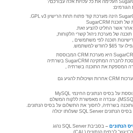
הגורמים:
כנת SugarCRM
 המתקינה SugarCRM בשרתיה
 להגיע גם
ס הנתונים
–
בסביבת SQL Server נהוג
ש" לבסיס הנתונים (CAL).