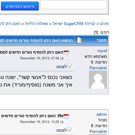
פורום
»
קהילת SugarCRM ישראל
»
שאלות כלליות
»
האם ניתן לה
דפים: [
1
]
מחבר
הנושא:האם ניתן להוסיף טורים חדשים ל
royod
האם ניתן להוסיף טורים חדשים למס
משתמש חדש
ב:
November 19, 2013, 07:46
הודעות: 6
לצטט
Permalink
כשאני נכנס ל"אנשי קשר", ישנה ט
איך אני משנה (מוסיף/מוריד) את ט
admin
Re: האם ניתן להוסיף טורים חדשים למסך רשימת אנשי הקשר?
מנהל
ב:
November 19, 2013, 12:29
הודעות: 8
לצטט
Permalink