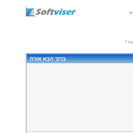
ה
ברוך הבא
אורח