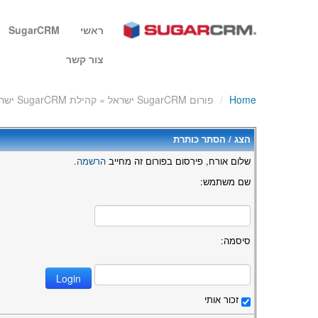
ראשי
SugarCRM
צור קשר
Home
/
פורום SugarCRM ישראל » קהילת SugarCRM ישראל » שאלות כלליות » האם ניתן להוסיף טורים חדשים למסך רשימת אנשי הקשר?
הצג / הסתר כותרת
שלום אורח, פירסום בפורום זה מחייב
הרשמה.
שם משתמש:
סיסמה:
זכור אותי