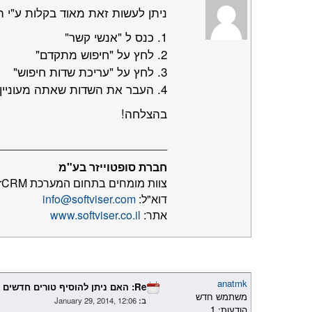
ניתן לעשות זאת מאוד בקלות ע"י 
1. כנס ל "אנשי קשר"
2. לחץ על "חיפוש מתקדם"
3. לחץ על "עריכת שדות חיפוש"
4. העבר את השדות שאתה מעוניין לראות ברשימת אנשי הקשר מצד "הטורים החבויים" ל "טורים המוצגים".
בהצלחה!
___________________________
חברת סופטוייזר בע"מ
צוות מומחים בתחום המערכת SugarCRM
דוא"ל:
info@softviser.com
אתר:
www.softviser.co.il
anatmk
Re: האם ניתן להוסיף טורים חדשים למסך רשימת אנשי הקשר?
משתמש חדש
ב:
January 29, 2014, 12:06
הודעות: 1