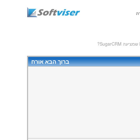
ה
ברוך הבא
אורח