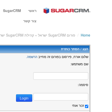
ראשי
SugarCRM
צור קשר
Home
/
פורום SugarCRM ישראל » קהילת SugarCRM ישראל » שאלות בנושא קוד התוכנה » האם ניתן לבצע אינטגרציה דרך logic hook שמציעה SugarCRM?
הצג / הסתר כותרת
שלום אורח, פירסום בפורום זה מחייב
הרשמה.
שם משתמש:
סיסמה:
זכור אותי