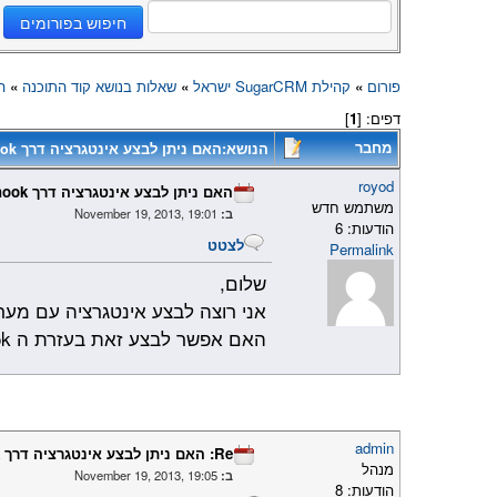
פורום
»
קהילת SugarCRM ישראל
»
שאלות בנושא קוד התוכנה
»
הא
דפים: [
1
]
מחבר
הנושא:האם ניתן לבצע אינטגרציה דרך logic hook שמציעה SugarCRM?
royod
האם ניתן לבצע אינטגרציה דרך logic hook שמציעה SugarCRM?
משתמש חדש
ב:
November 19, 2013, 19:01
הודעות: 6
לצטט
Permalink
שלום,
אני רוצה לבצע אינטגרציה עם מע
האם אפשר לבצע זאת בעזרת ה Logic hook של המערכת בקוד PHP?
admin
Re: האם ניתן לבצע אינטגרציה דרך logic hook שמציעה SugarCRM?
מנהל
ב:
November 19, 2013, 19:05
הודעות: 8